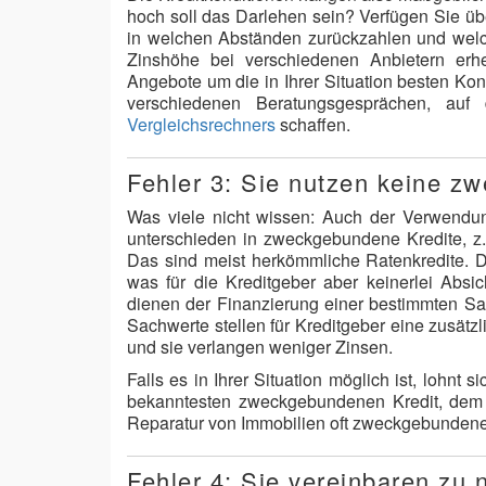
hoch soll das Darlehen sein? Verfügen Sie ü
in welchen Abständen zurückzahlen und welche
Zinshöhe bei verschiedenen Anbietern erhe
Angebote um die in Ihrer Situation besten Kon
verschiedenen Beratungsgesprächen, auf
Vergleichsrechners
schaffen.
Fehler 3: Sie nutzen keine z
Was viele nicht wissen: Auch der Verwendu
unterschieden in zweckgebundene Kredite, z
Das sind meist herkömmliche Ratenkredite. D
was für die Kreditgeber aber keinerlei Abs
dienen der Finanzierung einer bestimmten Sa
Sachwerte stellen für Kreditgeber eine zusätzli
und sie verlangen weniger Zinsen.
Falls es in Ihrer Situation möglich ist, loh
bekanntesten zweckgebundenen Kredit, dem 
Reparatur von Immobilien oft zweckgebunden
Fehler 4: Sie vereinbaren zu