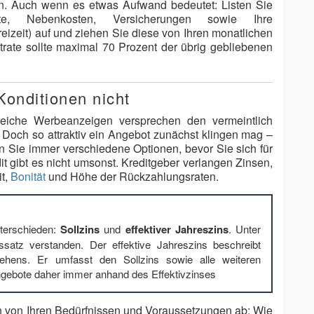
en. Auch wenn es etwas Aufwand bedeutet: Listen Sie
te, Nebenkosten, Versicherungen sowie Ihre
eizeit) auf und ziehen Sie diese von Ihren monatlichen
trate sollte maximal 70 Prozent der übrig gebliebenen
Konditionen nicht
reiche Werbeanzeigen versprechen den vermeintlich
 Doch so attraktiv ein Angebot zunächst klingen mag –
hen Sie immer verschiedene Optionen, bevor Sie sich für
t gibt es nicht umsonst. Kreditgeber verlangen Zinsen,
it,
Bonität
und Höhe der Rückzahlungsraten.
nterschieden:
Sollzins
und
effektiver Jahreszins
. Unter
nssatz verstanden. Der effektive Jahreszins beschreibt
hens. Er umfasst den Sollzins sowie alle weiteren
ngebote daher immer anhand des Effektivzinses
h von Ihren Bedürfnissen und Voraussetzungen ab: Wie